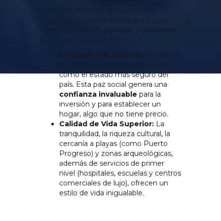
Este es el ingrediente secreto de
Yucatán y la razón principal por la que
miles de familias nacionales y extranjeras
se mudan aquí cada año:
El Estado Más Seguro:
Yucatán
se mantiene consistentemente
como el estado más seguro del
país. Esta paz social genera una
confianza invaluable
para la
inversión y para establecer un
hogar, algo que no tiene precio.
Calidad de Vida Superior:
La
tranquilidad, la riqueza cultural, la
cercanía a playas (como Puerto
Progreso) y zonas arqueológicas,
además de servicios de primer
nivel (hospitales, escuelas y centros
comerciales de lujo), ofrecen un
estilo de vida inigualable.